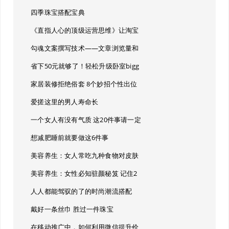
四季珠宝搭配宝典
《直指人心的顶级运营思维》让淘宝
勾魂文案撰写技术——文章浏览量和
省下50元就够了！轻松升级卧室bigg
家居装修拒绝俗套 8个妙招个性出位
爱搓这里的男人寿命长
一个女人有没有气质 这20件事请一定
想减肥睡前就要做这6件事
美容养生：女人常吃九种食物对皮肤
美容养生：女性必知驻颜秘笈 记住2
人人都能驾驭的了的时尚潮流搭配
戴好一条丝巾 胜过一件珠宝
在移动推广中，如何利用微信提升价