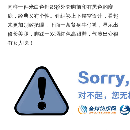
同样一件米白色
针织衫外套
胸前印有黑色的麋
鹿，经典又有个性。
针织衫
上下镂空设计，看起
来更加别致抢眼，下面一条紧身
牛仔裤
，显示出
修长美腿，脚踩一双洒红色高跟鞋，气质出众很
有女人味！