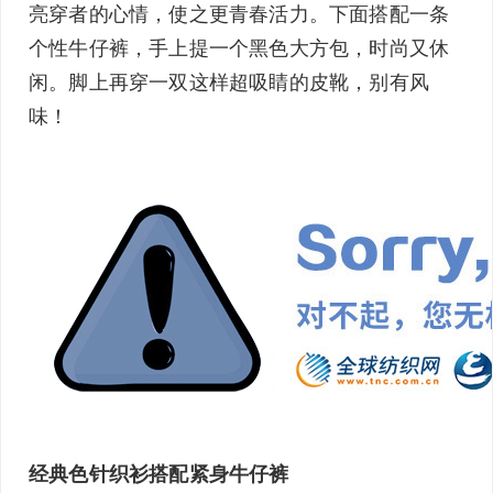
亮穿者的心情，使之更青春活力。下面搭配一条
个性
牛仔裤
，手上提一个黑色大方包，时尚又休
闲。脚上再穿一双这样超吸睛的皮靴，别有风
味！
经典色
针织衫
搭配紧身
牛仔裤