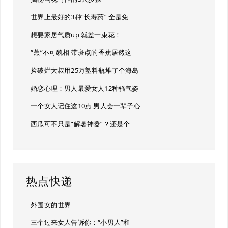
世界上最好的3种“长寿药” 全是免
想要家居气质up 就差一束花！
“蕉”不可貌相 带斑点的香蕉居然这
捡破烂大叔用25万塑料瓶堆了个海岛
婚恋心理：男人最爱女人12种骚气姿
一个女人记住这10点 男人会一辈子心
西瓜可不只是“解暑神器”？还是个
热点快递
外围女的世界
三个过来女人告诉你：“小男人”和