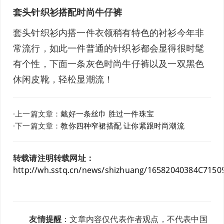
套头
针织衫
搭配时尚
牛仔裤
套头
针织衫
内搭一件衣领稍有特色的衬衫今年非
常流行，如此一件普通的
针织衫
都会显得很时髦
有个性，下面一条灰色时尚
牛仔裤
以及一双黑色
休闲皮靴，轻松显潮流！
·上一篇文章：
戴好一条丝巾 胜过一件珠宝
·下一篇文章：
教你四种窄裙搭配 让你紧跟时尚潮流
转载请注明转载网址：
http://wh.sstq.cn/news/shizhuang/16582040384C7150
友情提醒
：文章内容仅代表作者观点，不代表中国