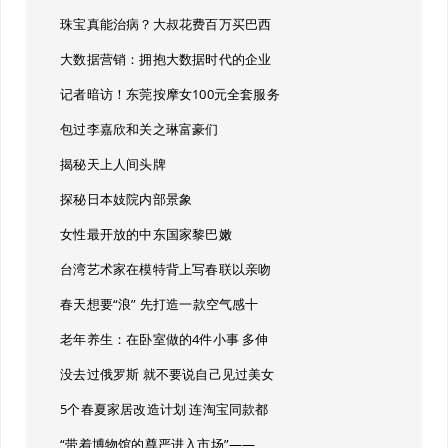
珠宝真能治病？大叔花费百万买巴西
大数据营销：拥抱大数据时代的企业
记者暗访！东莞按摩女100元全套服务
包过李嘉欣和关之琳富豪们
揭秘天上人间头牌
探秘日本妓院内部景象
女性最开放的中东国家黎巴嫩
台湾艺术家在模特背上写春联以亲吻
春天想要“浪” 先打造一款空气感十
老年养生：在卧室做的4件小事 多伸
没去过俄罗斯 就不要说自己见过美女
5个春夏家居改造计划 连淘宝同款都
“带着博物馆的尊严进入市场”——