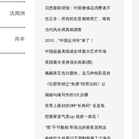
贝恩最新研报：中国奢侈品消费者不
沈闻涧
任正非：所有的生意都将死亡，唯有
当代风水师真相调查
尚丰
2010，“中国运河年”来了！
中国超越美国成全球最大艺术市场
英国屠夫变身顶尖画家(图)
佩戴珠宝也分颜色，这几种色彩是炎
《社群营销之“鱼塘”经营法则》让
揭秘勾魂写作的3大步骤
世界上最好的3种“长寿药” 全是免
想要家居气质up 就差一束花！
“蕉”不可貌相 带斑点的香蕉居然这
捡破烂大叔用25万塑料瓶堆了个海岛