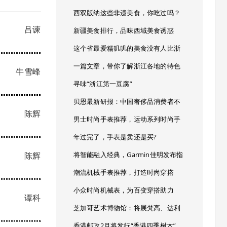
西双版纳这些非遗美食，你吃过吗？
吕谏
新疆美食排行，品味西域美食诱惑
这个省最爱糯叽叽的美食没有人比浙
一篇文章，带你了解浙江各地的特色
牛雪峰
寻味“浙江第一豆腐”
贝恩最新研报：中国奢侈品消费者不
陈辉
男士时尚手表推荐，运动系列时尚手
年过完了，手表是卖还是买?
陈辉
将智能融入经典，Garmin佳明发布指
潮流机械手表推荐，打造时尚穿搭
小众时尚机械表，为百变穿搭助力
谭科
芝加哥艺术博物馆：将展梵高、达利
香港邮政2月将发行“香港四季树木”