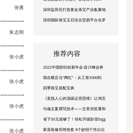
张勇
深圳盐田区打造黄金珠宝产业集聚地
深圳国际珠宝玉石综合贸易平台在罗
朱志明
推荐内容
张小虎
2022中国纺织创新年会·设计峰会将
我在横店当“网红”：从工资3000到
张小虎
四季珠宝搭配宝典
《直指人心的顶级运营思维》让淘宝
张小虎
勾魂文案撰写技术——文章浏览量和
省下50元就够了！轻松升级卧室bigg
家居装修拒绝俗套 8个妙招个性出位
张小虎