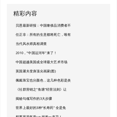
精彩内容
贝恩最新研报：中国奢侈品消费者不
任正非：所有的生意都将死亡，唯有
当代风水师真相调查
2010，“中国运河年”来了！
中国超越美国成全球最大艺术市场
英国屠夫变身顶尖画家(图)
佩戴珠宝也分颜色，这几种色彩是炎
《社群营销之“鱼塘”经营法则》让
揭秘勾魂写作的3大步骤
世界上最好的3种“长寿药” 全是免
想要家居气质up 就差一束花！