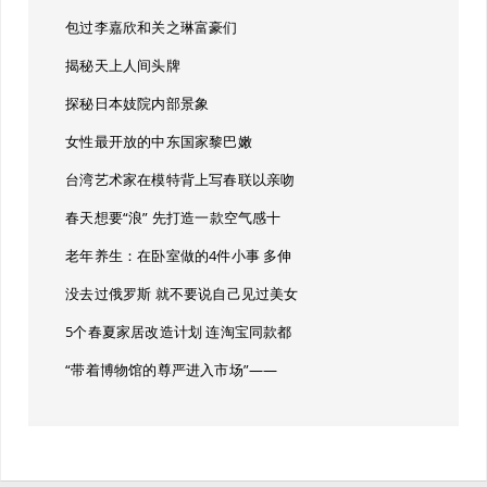
包过李嘉欣和关之琳富豪们
揭秘天上人间头牌
探秘日本妓院内部景象
女性最开放的中东国家黎巴嫩
台湾艺术家在模特背上写春联以亲吻
春天想要“浪” 先打造一款空气感十
老年养生：在卧室做的4件小事 多伸
没去过俄罗斯 就不要说自己见过美女
5个春夏家居改造计划 连淘宝同款都
“带着博物馆的尊严进入市场”——