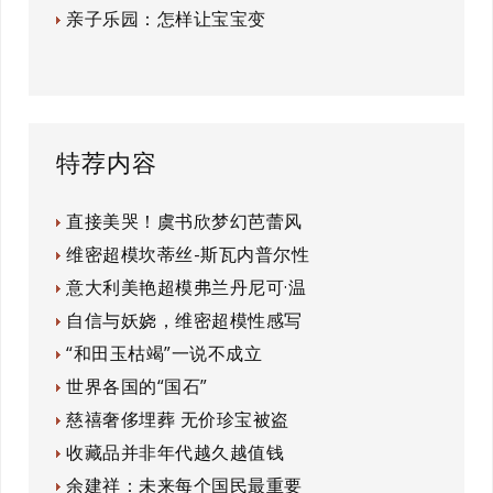
亲子乐园：怎样让宝宝变
特荐内容
直接美哭！虞书欣梦幻芭蕾风
维密超模坎蒂丝-斯瓦内普尔性
意大利美艳超模弗兰丹尼可·温
自信与妖娆，维密超模性感写
“和田玉枯竭”一说不成立
世界各国的“国石”
慈禧奢侈埋葬 无价珍宝被盗
收藏品并非年代越久越值钱
余建祥：未来每个国民最重要