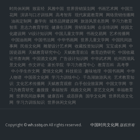
时尚休闲网
致富经
风雅中国
世界营销策划网
书画艺术网
中国兰
花网
演讲与口才训练网
高考智库
现代家庭教育网
网络营销传播网
油画定制网
趣学街
城市品牌建设网
旅游风景名胜网
学习力教育
智库
意志力教育学院
健康生活网
营销策划网
企业培训网
校园文
化建设网
VI设计知识网
中国儿童文学网
书画交易网
艺术传播网
中国油画网
中国书法网
中华书画网
世界儿童文学网
中国民间故
事网
民俗文化网
雕塑设计艺术网
收藏投资知识网
宝宝成长网
中
国瓷器网
天赋教育研究中心
天赋教育前沿
教育趋势研究
中国收藏
证书查询网
中国酒文化网
广告设计知识网
中华武术网
杭州西湖风
景文化网
作文评论
家长学院
学习力教育中心
教育百科
高考季
中小学生作文网
爱情文化网
科技前沿
趣味地理
中国书画网
中华
人物谱
中国茶文化网
学习力训练中心
千岛湖旅游风光
艺术教育知
识
文化艺术传播网
天赋教育观察
白手创业致富网
中国文学网
学
习力教育研究
趣搜搜
幸福智库
戏曲文化网
茶艺文化网
幸福教育
网
世界民间故事网
健康百科
成语辞典
国学文化网
世界民俗文化
网
学习力训练知识
世界休闲文化网
wh.sstq.cn
中国时尚文化网
Copyright ©
All rights reserved.
版权所有