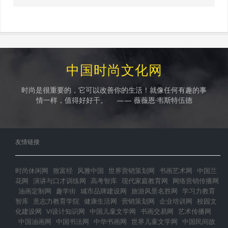
中国时尚文化网
时尚是很重要的，它可以改善你的生活！就像任何有趣的事
情一样，值得好好干。 —— 薇薇恩·韦斯特伍德
友情链接
时尚休闲网
致富经
风雅中国
世界营销策划网
书画艺术网
中国兰
花网
演讲与口才训练网
高考智库
现代家庭教育网
网络营销传播网
油画定制网
趣学街
城市品牌建设网
旅游风景名胜网
学习力教育
智库
意志力教育学院
健康生活网
营销策划网
企业培训网
校园文
化建设网
VI设计知识网
中国儿童文学网
书画交易网
艺术传播网
中国油画网
中国书法网
中华书画网
世界儿童文学网
中国民间故