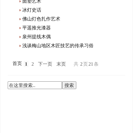
面塑艺术
冰灯史话
佛山灯色扎作艺术
平遥推光漆器
泉州提线木偶
浅谈梅山地区木匠技艺的传承习俗
首页
1
2
下一页
末页
共
2
页
21
条