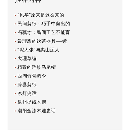
“风筝”原来是这么来的
民间剪纸：巧手中剪出的
冯骥才：民间工艺不能盲
最理想的饮茶器具──紫
“泥人张”与惠山泥人
大理草编
精致的瑶族马尾帽
西湖竹骨绸伞
蔚县剪纸
冰灯史话
泉州提线木偶
潮阳金漆木雕史话