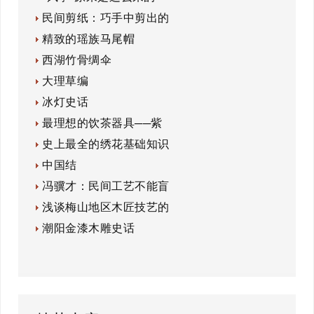
民间剪纸：巧手中剪出的
精致的瑶族马尾帽
西湖竹骨绸伞
大理草编
冰灯史话
最理想的饮茶器具──紫
史上最全的绣花基础知识
中国结
冯骥才：民间工艺不能盲
浅谈梅山地区木匠技艺的
潮阳金漆木雕史话