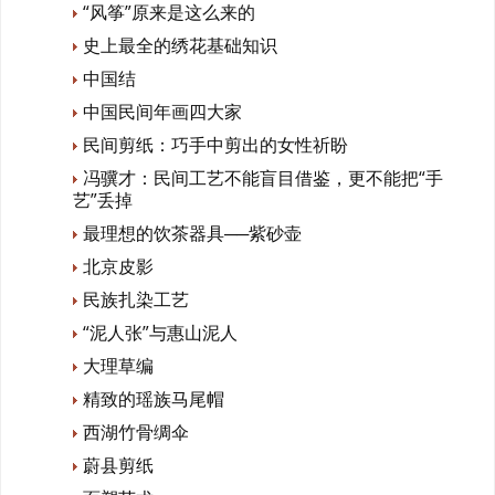
“风筝”原来是这么来的
史上最全的绣花基础知识
中国结
中国民间年画四大家
民间剪纸：巧手中剪出的女性祈盼
冯骥才：民间工艺不能盲目借鉴，更不能把“手
艺”丢掉
最理想的饮茶器具──紫砂壶
北京皮影
民族扎染工艺
“泥人张”与惠山泥人
大理草编
精致的瑶族马尾帽
西湖竹骨绸伞
蔚县剪纸