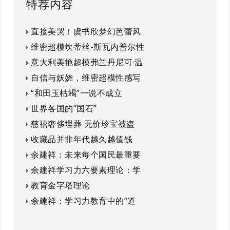
特荐内容
直接美哭！虞书欣梦幻芭蕾风
维密超模坎蒂丝-斯瓦内普尔性
意大利美艳超模弗兰丹尼可·温
自信与妖娆，维密超模性感写
“和田玉枯竭”一说不成立
世界各国的“国石”
慈禧奢侈埋葬 无价珍宝被盗
收藏品并非年代越久越值钱
余建祥：未来每个国民最重要
余建祥学习力六要素理论：学
教育金字塔理论
余建祥：学习力教育中的“道