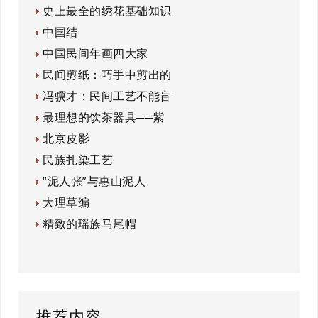
史上最全的绣花基础知识
中国结
中国民间年画四大家
民间剪纸：巧手中剪出的
冯骥才：民间工艺不能盲
最理想的饮茶器具──紫
北京皮影
民族扎染工艺
“泥人张”与惠山泥人
大理草编
精致的瑶族马尾帽
推荐内容